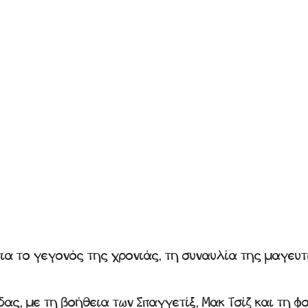
για το γεγονός της χρονιάς, τη συναυλία της μαγευ
δας, με τη βοήθεια των Σπαγγετίξ, Μακ Τσίζ και τη 