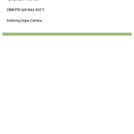
ISBN:
978-618-846-402-5
Εκδότης:
Oops Comics