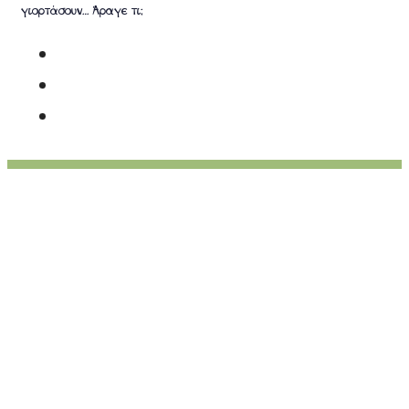
γιορτάσουν… Άραγε τι;