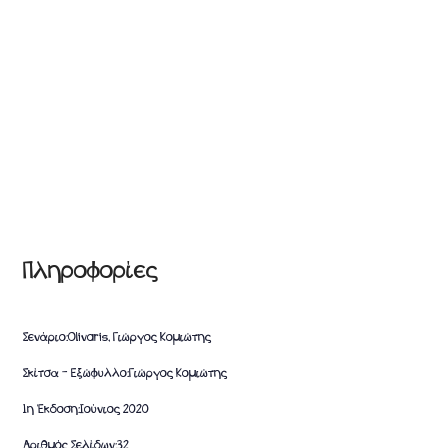
Πληροφορίες
Σενάριο:
Olivaris, Γιώργος Κομιώτης
Σκίτσα – Εξώφυλλο:
Γιώργος Κομιώτης
1η Έκδοση:
Ιούνιος 2020
Αριθμός Σελίδων:
32